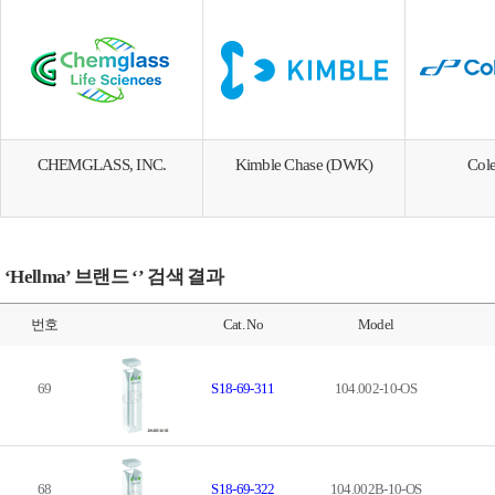
CHEMGLASS, INC.
Kimble Chase (DWK)
Col
‘Hellma’ 브랜드 ‘’ 검색 결과
번호
Cat. No
Model
69
S18-69-311
104.002-10-OS
68
S18-69-322
104.002B-10-OS