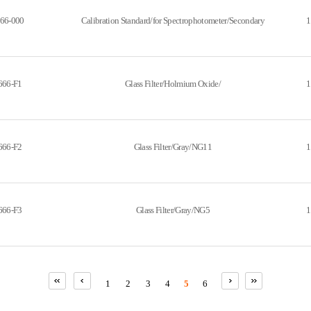
66-000
Calibration Standard/for Spectrophotometer/Secondary
1
666-F1
Glass Filter/Holmium Oxide/
1
666-F2
Glass Filter/Gray/NG11
1
666-F3
Glass Filter/Gray/NG5
1
1
2
3
4
5
6