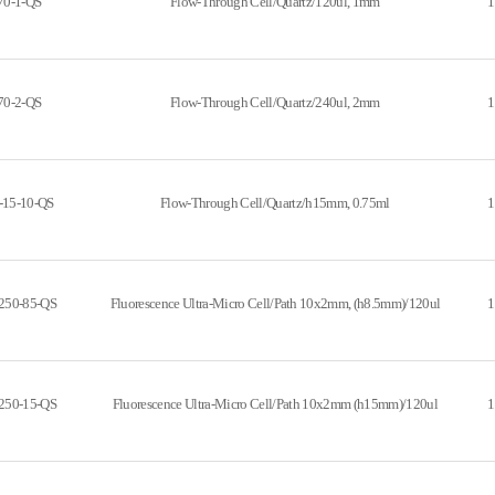
70-1-QS
Flow-Through Cell/Quartz/120ul, 1mm
1
70-2-QS
Flow-Through Cell/Quartz/240ul, 2mm
1
-15-10-QS
Flow-Through Cell/Quartz/h15mm, 0.75ml
1
250-85-QS
Fluorescence Ultra-Micro Cell/Path 10x2mm, (h8.5mm)/120ul
1
250-15-QS
Fluorescence Ultra-Micro Cell/Path 10x2mm (h15mm)/120ul
1