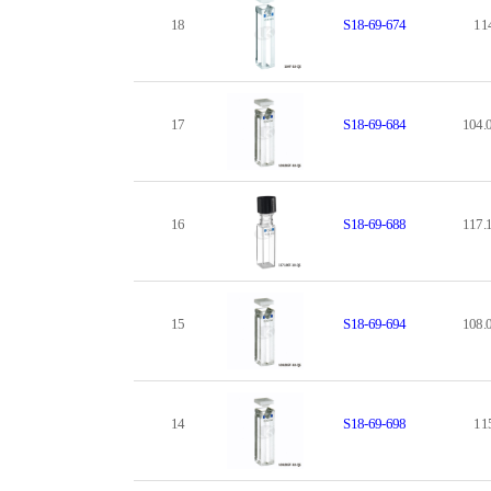
18
S18-69-674
11
17
S18-69-684
104.
16
S18-69-688
117.
15
S18-69-694
108.
14
S18-69-698
11