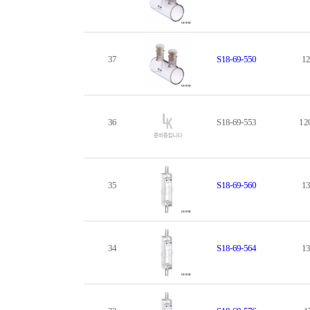
37
S18-69-550
12
36
S18-69-553
12
35
S18-69-560
13
34
S18-69-564
13