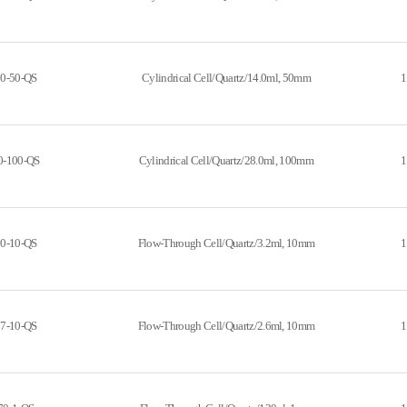
0-50-QS
Cylindrical Cell/Quartz/14.0ml, 50mm
1
0-100-QS
Cylindrical Cell/Quartz/28.0ml, 100mm
1
0-10-QS
Flow-Through Cell/Quartz/3.2ml, 10mm
1
7-10-QS
Flow-Through Cell/Quartz/2.6ml, 10mm
1