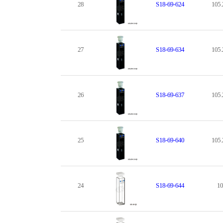
28
S18-69-624
105.
27
S18-69-634
105.
26
S18-69-637
105.
25
S18-69-640
105.
24
S18-69-644
10