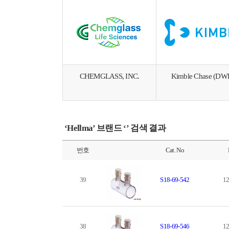
CHEMGLASS, INC.
Kimble Chase (DW
‘Hellma’ 브랜드 ‘’ 검색 결과
번호
Cat. No
39
S18-69-542
12
38
S18-69-546
12