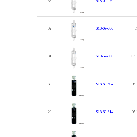
33
S18-69-576
1
32
S18-69-580
1
31
S18-69-588
175
30
S18-69-604
105.
29
S18-69-614
105.