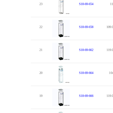
23
S18-69-654
11
22
S18-69-658
109.
21
S18-69-662
119.
20
S18-69-664
10
19
S18-69-666
119.