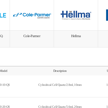
K)
Cole-Parmer
Hellma
Model
Description
0-10-QS
Cylindrical Cell/Quartz/2.8ml, 10mm
1
0-20-QS
Cylindrical Cell/Quartz/5.6ml, 20mm
1