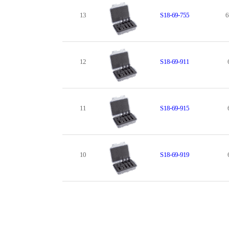
13
S18-69-755
6
12
S18-69-911
11
S18-69-915
10
S18-69-919