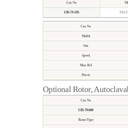
Cat. No
Mo
C05-79-195
PrO-C
Cat. No
Model
Size
Speed
Max. Rcf
Power
Optional Rotor, Autoclava
Cat. No
C05-79-669
Rotor Type