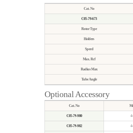
Cat. No
C05-79-673
Rotor Type
Holders
Speed
Max. Rcf
Radius Max
Tube Angle
Optional Accessory
Cat. No
Mo
C05-79-980
4
C05-79-982
4