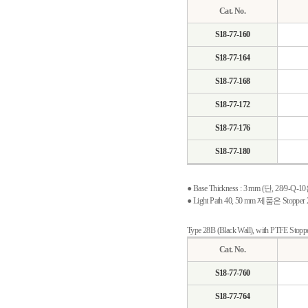
Cat. No.
S18-77-160
S18-77-164
S18-77-168
S18-77-172
S18-77-176
S18-77-180
● Base Thickness : 3 mm (단, 28/9-Q-1
● Light Path 40, 50 mm 제품은 Stopp
Type 28B (Black Wall), with PTFE Stopp
Cat. No.
S18-77-760
S18-77-764