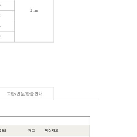
8
2 mm
8
8
8