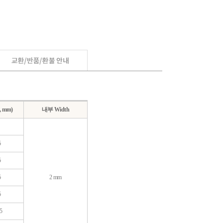
, mm)
내부 Width
5
5
5
2 mm
5
5