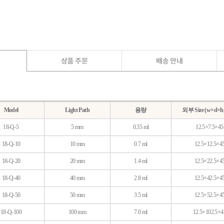
Model
Light Path
용량
외부 Size (w×d×h
18-Q-5
5 mm
0.35 ml
12.5×7.5×45
18-Q-10
10 mm
0.7 ml
12.5×12.5×4
18-Q-20
20 mm
1.4 ml
12.5×22.5×4
18-Q-40
40 mm
2.8 ml
12.5×42.5×4
18-Q-50
50 mm
3.5 ml
12.5×52.5×4
18-Q-100
100
mm
7.0 ml
12.5×102.5×4