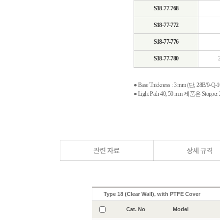
S18-77-768
S18-77-772
S18-77-776
S18-77-780
● Base Thickness : 3 mm (단, 28B/9-Q
● Light Path 40, 50 mm 제품은 Stopp