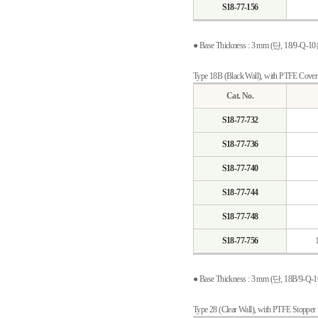
S18-77-156
● Base Thickness : 3 mm (단, 18/9-Q-1
Type 18B (Black Wall), with PTFE Cover
Cat. No.
S18-77-732
S18-77-736
S18-77-740
S18-77-744
S18-77-748
S18-77-756
● Base Thickness : 3 mm (단, 18B/9-Q
Type 28 (Clear Wall), with PTFE Stopper