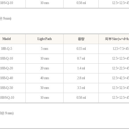
18/9-Q-10
10 mm
0.58 ml
12.5×12.5×4
0은 9 mm)
Model
Light Path
용량
외부 Size (w×d×h
18B-Q-5
5 mm
0.35 ml
12.5×7.5×45
18B-Q-10
10 mm
0.7 ml
12.5×12.5×4
18B-Q-20
20 mm
1.4 ml
12.5×22.5×4
18B-Q-40
40 mm
2.8 ml
12.5×42.5×4
18B-Q-50
50 mm
3.5 ml
12.5×52.5×4
18B/9-Q-10
10 mm
0.58 ml
12.5×12.5×4
-10은 9 mm)