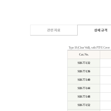
Type 18 (Clear Wall), with PTFE Cover
Cat. No.
S18-77-132
S18-77-136
S18-77-140
S18-77-144
S18-77-148
S18-77-152