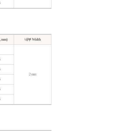
5
, mm)
내부 Width
5
5
2 mm
5
5
5