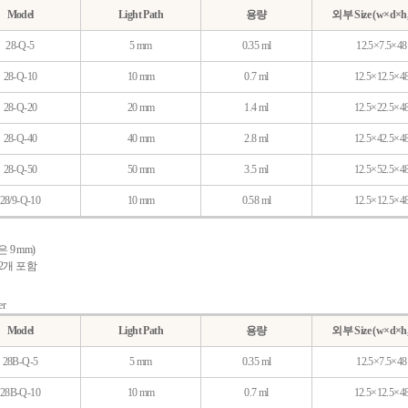
Model
Light Path
용량
외부 Size (w×d×h
28-Q-5
5 mm
0.35 ml
12.5×7.5×48
28-Q-10
10 mm
0.7 ml
12.5×12.5×4
28-Q-20
20 mm
1.4 ml
12.5×22.5×4
28-Q-40
40 mm
2.8 ml
12.5×42.5×4
28-Q-50
50 mm
3.5 ml
12.5×52.5×4
28/9-Q-10
10 mm
0.58 ml
12.5×12.5×4
0은 9 mm)
er 2개 포함
er
Model
Light Path
용량
외부 Size (w×d×h
28B-Q-5
5 mm
0.35 ml
12.5×7.5×48
28B-Q-10
10 mm
0.7 ml
12.5×12.5×4