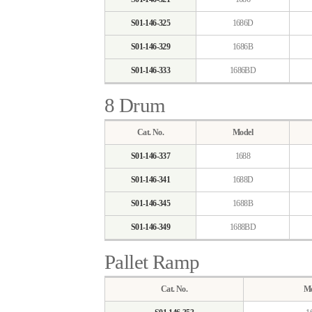
S01-146-325
1686D
S01-146-329
1686B
S01-146-333
1686BD
8 Drum
Cat. No.
Model
S01-146-337
1688
S01-146-341
1688D
S01-146-345
1688B
S01-146-349
1688BD
Pallet Ramp
Cat. No.
Mo