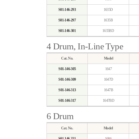
S01-146-293
1635D
S01-146-297
1635B
S01-146-301
1635BD
4 Drum, In-Line Type
Cat. No.
Model
S01-146-305
1647
S01-146-309
1647D
S01-146-313
1647B
S01-146-317
1647BD
6 Drum
Cat. No.
Model
S01-146-321
1686