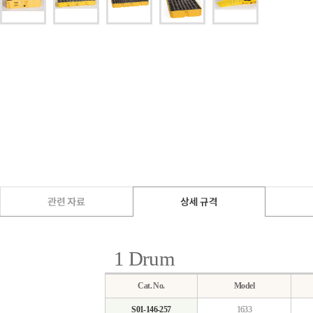
1 Drum
Cat. No.
Model
S01-146-257
1633