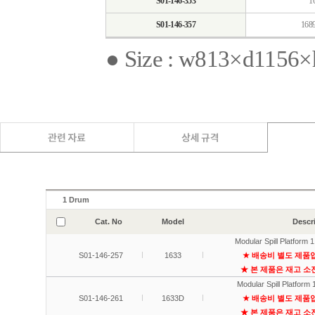
S01-146-353
1
S01-146-357
168
● Size : w813×d1156