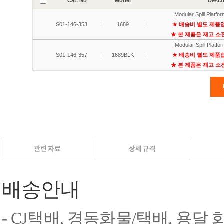
배송안내
- CJ택배, 경동화물/택배, 용달