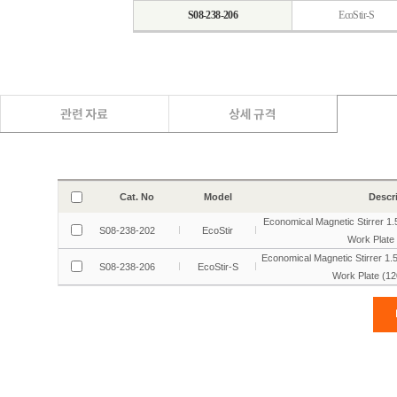
S08-238-206
EcoStir-S