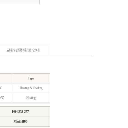
Type
0℃
Heating & Cooling
00℃
Heating
H04-238-277
Mini H100