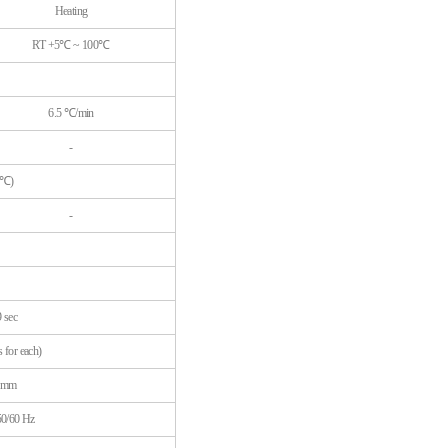
Heating
RT +5℃ ~ 100℃
6.5 ℃/min
-
0℃)
-
9 sec
 for each)
 mm
50/60 Hz