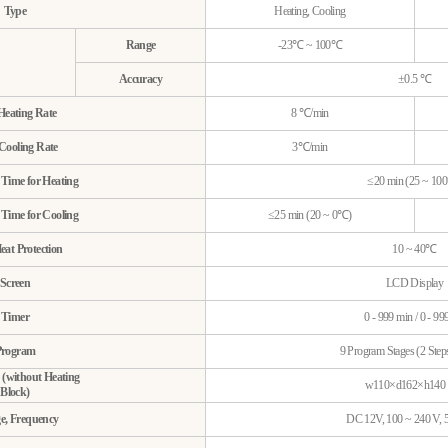
Type
Heating, Cooling
Range
-23℃ ~ 100℃
Accuracy
±0.5 ℃
eating Rate
8 ℃/min
Cooling Rate
3℃/min
ime for Heating
≤20 min (25 ~ 10
ime for Cooling
≤25 min (20 ~ 0℃)
eat Protection
10 ~ 40℃
Screen
LCD Display
Timer
0 - 999 min / 0 - 99
Program
9 Program Stages (2 Steps
 (without Heating
w110×d162×h140
Block)
ge, Frequency
DC 12V, 100 ~ 240 V, 