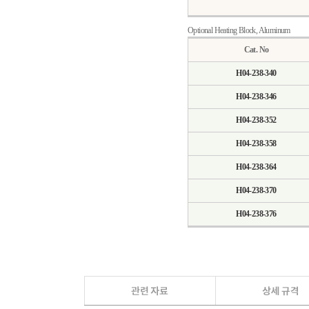
Optional Heating Block, Aluminum
Cat. No
H04-238-340
H04-238-346
H04-238-352
H04-238-358
H04-238-364
H04-238-370
H04-238-376