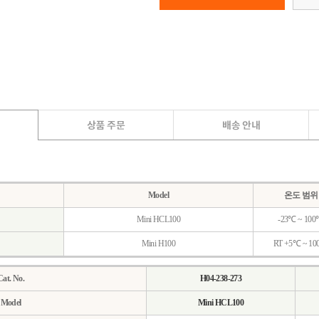
Model
온도 범위
Mini HCL100
-23℃ ~ 10
Mini H100
RT +5℃ ~ 1
Cat. No.
H04-238-273
Model
Mini HCL100