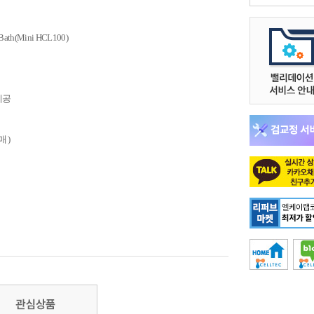
ath(Mini HCL100)
 제공
매 )