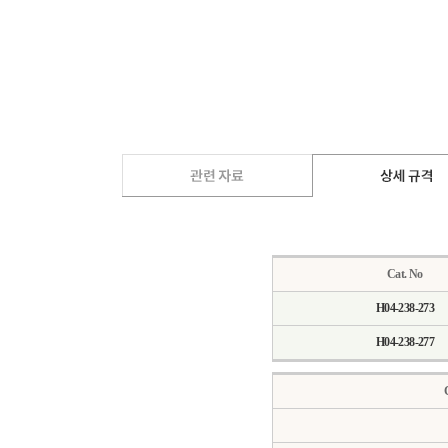
Cat. No
H04-238-273
H04-238-277