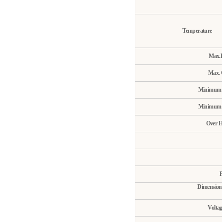
Temperature
Max.H
Max. 
Minimum T
Minimum T
Over H
Dimension
Volta