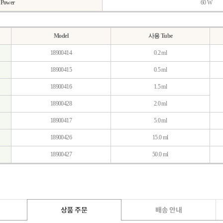
Power
60 W
Model
사용 Tube
18900414
0.2 ml
18900415
0.5 ml
18900416
1.5 ml
18900428
2.0 ml
18900417
5.0 ml
18900426
15.0 ml
18900427
50.0 ml