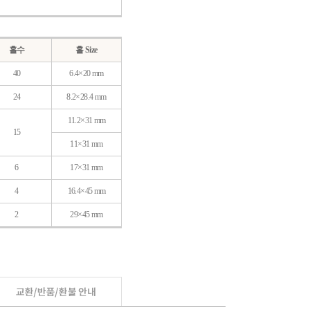
홀수
홀 Size
40
6.4×20 mm
24
8.2×28.4 mm
11.2×31 mm
15
11×31 mm
6
17×31 mm
4
16.4×45 mm
2
29×45 mm