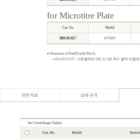
for Microtitre Plate
Cat. No
Model
H04-05-617
4470800
● Dimension of Plate(Double Block)
- w95×d152×h57 : 다른블럭에 2배 크기로 짝수 블럭 제품