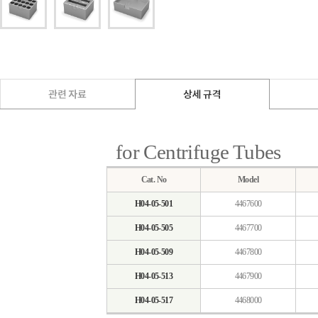
for Centrifuge Tubes
Cat. No
Model
H04-05-501
4467600
H04-05-505
4467700
H04-05-509
4467800
H04-05-513
4467900
H04-05-517
4468000