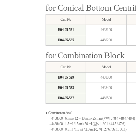
for Conical Bottom Centri
Cat. No
Model
H04-05-521
4468100
H04-05-525
4468200
for Combination Block
Cat. No
Model
H04-05-529
4468300
H04-05-533
4468400
H04-05-537
4468500
● Combination detail
- 4468300 : 6 mm / 12 ~ 13 mm / 25 mm (깊이 : 48.4 / 48.4 / 48.4)
- 4468400 : 1.5 ml / 15 ml / 50 ml (깊이 : 39.1 / 44.5 / 47.6)
- 4468500 : 0.5 ml / 1.5 ml / 2.0 ml (깊이 : 27.6 / 39.1 / 38.1)