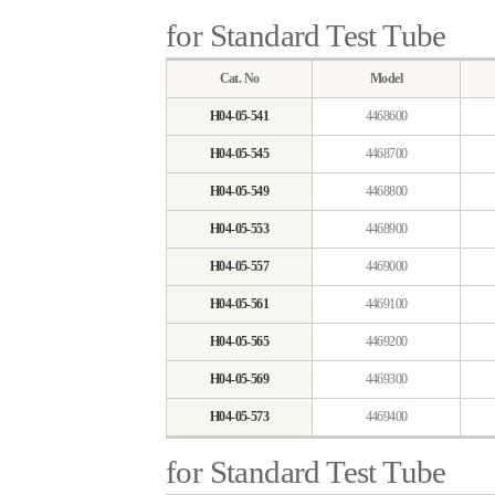
for Standard Test Tube
Cat. No
Model
H04-05-541
4468600
H04-05-545
4468700
H04-05-549
4468800
H04-05-553
4468900
H04-05-557
4469000
H04-05-561
4469100
H04-05-565
4469200
H04-05-569
4469300
H04-05-573
4469400
for Standard Test Tube