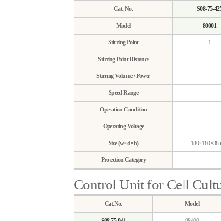
Cat. No.
S08-75-42
Model
80001
Stirring Point
1
Stirring Point Distance
-
Stirring Volume / Power
Speed Range
Operation Condition
Operating Voltage
Size (w×d×h)
180×180×38
Protection Category
Control Unit for Cell Cult
Cat.No.
Model
S08-75-941
98400