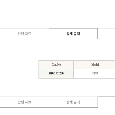
Cat. No
Model
B16-147-250
3119