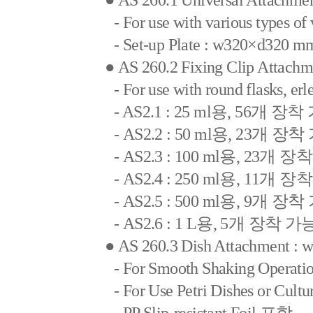
● AS 260.1 Universal Attachm
- For use with various types of 
- Set-up Plate : w320×d320 m
● AS 260.2 Fixing Clip Attac
- For use with round flasks, er
- AS2.1 : 25 ml용, 56개 장
- AS2.2 : 50 ml용, 23개 장
- AS2.3 : 100 ml용, 23개 
- AS2.4 : 250 ml용, 11개 
- AS2.5 : 500 ml용, 9개 장
- AS2.6 : 1 L용, 5개 장착 가
● AS 260.3 Dish Attachment 
- For Smooth Shaking Operatio
- For Use Petri Dishes or Cultu