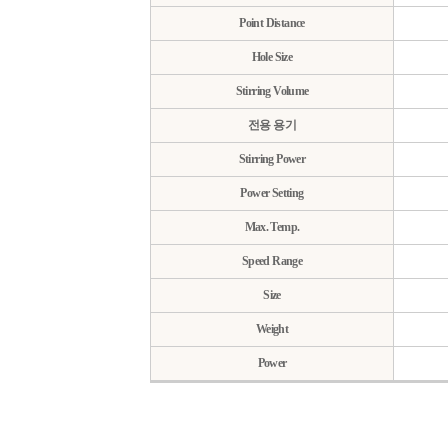
Point Distance
Hole Size
Stirring Volume
전용 용기
Stirring Power
Power Setting
Max. Temp.
Speed Range
Size
Weight
Power