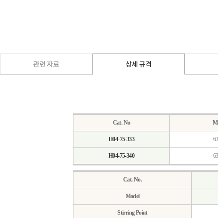
Cat. No
M
H04-75-333
6
H04-75-340
6
Cat. No.
Model
Stirring Point