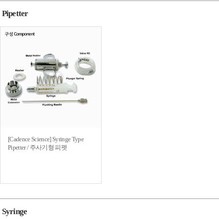
Pipetter
[Cadence Science] Syringe Type
Pipetter / 주사기형 피펫
Syringe