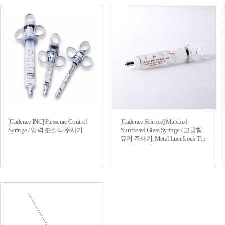
[Cadence INC] Presseure Control
[Cadence Science] Matched
Syringe / 압력 조절식 주사기
Numbered Glass Syringe / 고급형
유리 주사기, Metal Luer-Lock Tip