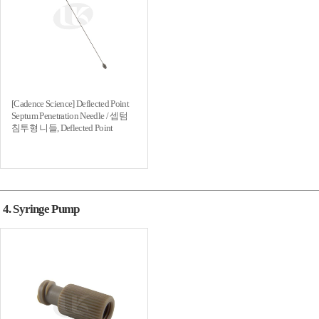
[Cadence Science] Deflected Point
Septum Penetration Needle / 셉텀
침투형 니들, Deflected Point
4. Syringe Pump