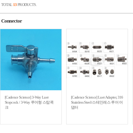
TOTAL
13
PRODUCTS.
Connector
[Cadence Science] 3-Way Luer
[Cadence Science] Luer Adapter, 316
Stopcock / 3-Way 루어형 스탑콕
Stainless Steel/스테인레스 루어 어
크
댑터