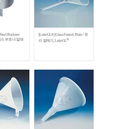
 Steel Buchner
[LukeGL®] Glass Funnel, Plain / 유
테인레스 부흐너 깔때
®
리 깔때기, LukeGL