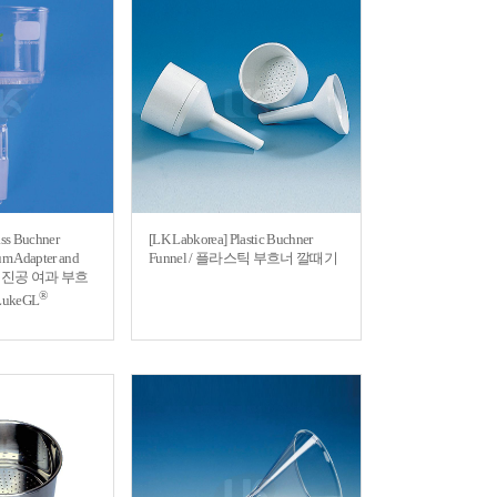
ass Buchner
[LK Labkorea] Plastic Buchner
um Adapter and
Funnel / 플라스틱 부흐너 깔때기
/40 / 진공 여과 부흐
®
ukeGL