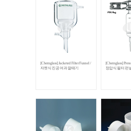
[Chemglass] Jacketed Filter Funnel /
[Chemglass] Pressu
자켓식 진공 여과 깔때기
정압식 필터 펀