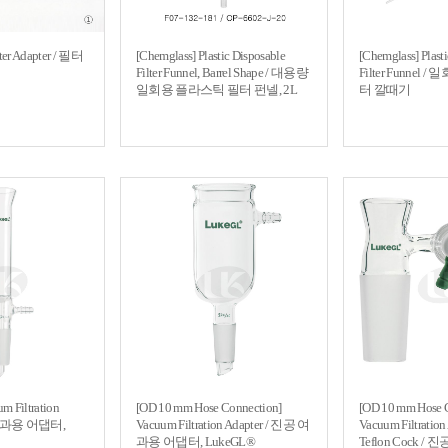
lter Adapter / 필터
[Chemglass] Plastic Disposable
[Chemglass] Plast
Filter Funnel, Barrel Shape / 대용량
Filter Funnel
일회용 플라스틱 필터 펀넬, 2L
터 깔때기
 Filtration
[OD 10 mm Hose Connection]
[OD 10 mm Hose 
 여과용 어댑터,
Vacuum Filtration Adapter / 진공 여
Vacuum Filtration
과용 어댑터, LukeGL®
Teflon Cock 