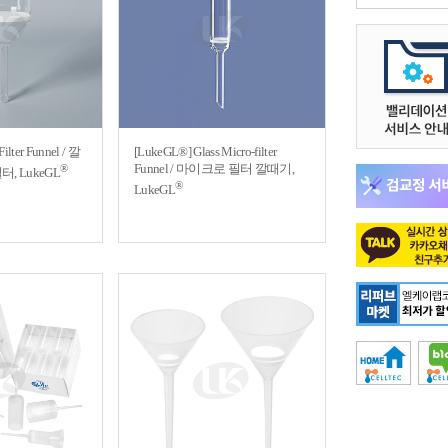
ilter Funnel / 깔
[LukeGL®] Glass Micro-filter
Funnel / 마이크로 필터 깔때기,
®
, LukeGL
®
LukeGL