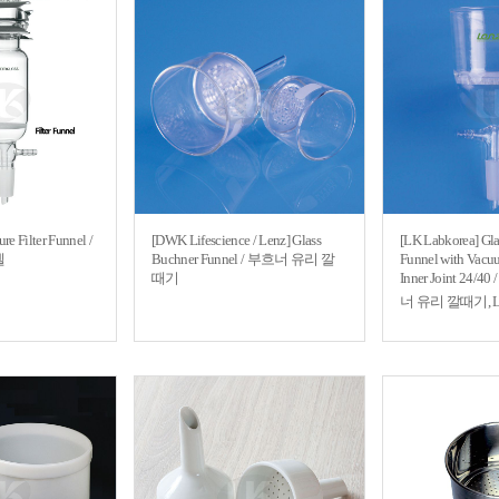
re Filter Funnel /
[DWK Lifescience / Lenz] Glass
[LK Labkorea] Gl
넬
Buchner Funnel / 부흐너 유리 깔
Funnel with Vacu
때기
Inner Joint 24
너 유리 깔때기, L