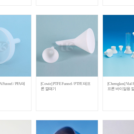
FA Funnel / PFA 테
[Cowie] PTFE Funnel / PTFE 테프
[Chemglass] Vial 
론 깔때기
프론 바이알용 