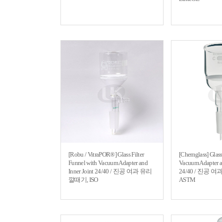
[Robu / VitraPOR®] Glass Filter
[Chemglass] Glass
Funnel with Vacuum Adapter and
Vacuum Adapter an
Inner Joint 24/40 / 진공 여과 유리
24/40 / 진공 
깔때기, ISO
ASTM