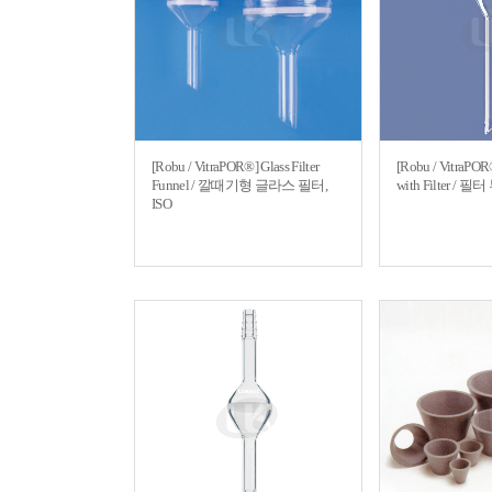
[Robu / VitraPOR®] Glass Filter
[Robu / VitraPOR
Funnel / 깔때기형 글라스 필터,
with Filter /
ISO