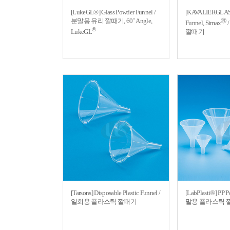
[LukeGL®] Glass Powder Funnel /
[KAVALIERGLASS
분말용 유리 깔때기, 60˚ Angle,
Ⓡ
Funnel, Simax
®
LukeGL
깔때기
[Tarsons] Disposable Plastic Funnel /
[LabPlasti®] PP 
일회용 플라스틱 깔때기
말용 플라스틱 