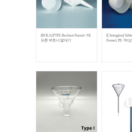
[BOLA] PTFE Buchner Funnel / 테
[Chemglass] Tabl
프론 부흐너 깔대기
Funnel, PE 