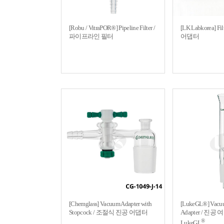
[Robu / VitraPOR®] Pipeline Filter /
[LK Labkorea] Fi
파이프라인 필터
어댑터
[Chemglass] Vacuum Adapter with
[LukeGL®] Vacuum
Stopcock / 조절식 진공 어댑터
Adapter / 진공
®
LukeGL