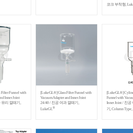
코크 부착형, Luk
 Filter Funnel with
[LukeGL®] Glass Filter Funnel with
[LukeGL®] Cylindr
d Inner Joint
Vacuum Adapter and Inner Joint
Funnel with Vacu
여과 유리 깔때기,
24/40 / 진공 여과 깔때기,
Inner Joint /
®
LukeGL
기, Column Type,