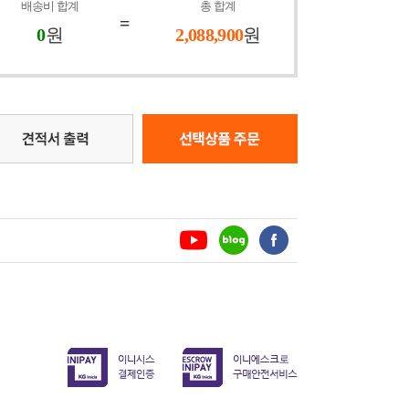
배송비 합계
총 합계
=
0
원
2,088,900
원