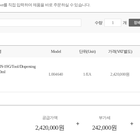
mber를 직접 입력하여 제품을 바로 주문하실 수 있습니다.
수량
개
명
Model
단위(Unit)
가격(VAT별도)
8N-19G/Tool/Dispersing
0ml
L004640
1/EA
2,420,000원
공급가액
부가세
+
+
2,420,000원
242,000원