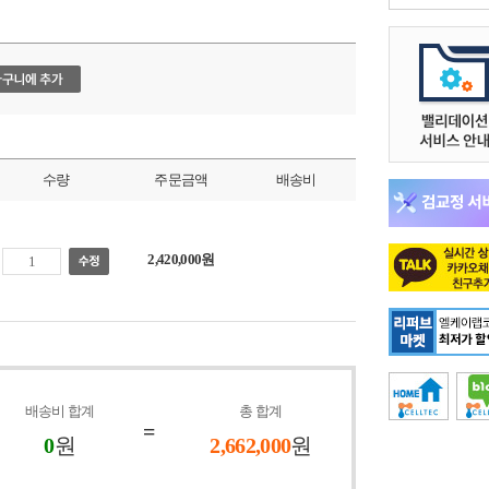
수량
주문금액
배송비
2,420,000원
배송비 합계
총 합계
=
0
원
2,662,000
원