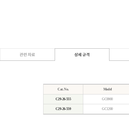
Cat. No.
Model
C29-26-555
GC0900
C29-26-559
GC1200