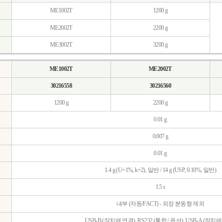
ME1002T
1200 g
ME2002T
2200 g
ME3002T
3200 g
ME1002T
ME2002T
30216558
30216560
1200 g
2200 g
0.01 g
0.007 g
0.01 g
1.4 g (U=1%, k=2), 일반 / 14 g (USP, 0.10%, 일반)
1.5 s
내부 (자동/FACT) - 외장 분동형 제외
USB-B (장치에 연결), RS232 (통합 / 옵션), USB-A (장치