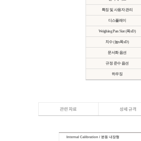
특징 및 사용자 관리
디스플레이
Weighing Pan Size (폭xD)
치수 (높x폭xD)
문서화 옵션
규정 준수 옵션
하우징