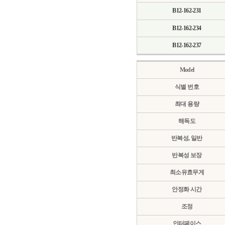
B12-162-231
B12-162-234
B12-162-237
Model
식별 번호
최대 용량
해독도
반복성, 일반
반복성 보장
최소유효무게
안정화 시간
조정
인터페이스