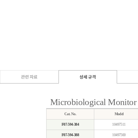
Microbiological Monitor
Cat. No.
Model
F07-594-384
10497511
F07-594-388
10497500