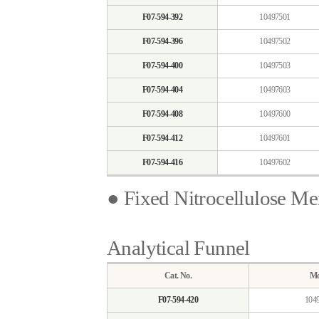
F07-594-392
10497501
F07-594-396
10497502
F07-594-400
10497503
F07-594-404
10497603
F07-594-408
10497600
F07-594-412
10497601
F07-594-416
10497602
● Fixed Nitrocellulose Mem
Analytical Funnel
Cat. No.
Mo
F07-594-420
104