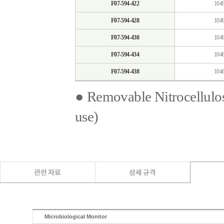
F07-594-422
104
F07-594-428
104
F07-594-430
104
F07-594-434
104
F07-594-438
104
● Removable Nitrocellulos
use)