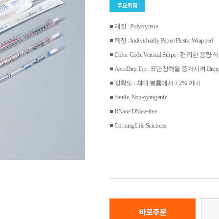
■ 재질 : Polystyrene
■ 특징 : Individually Paper/Plastic Wrapped
■ Color-Code Vertical Stripe : 편리한 용량 
■ Anti-Drip Tip : 표면장력을 증가시켜 Drip
■ 정확도 : 최대 볼륨에서 ± 2% 이내
■ Sterile, Non-pyrogenic
■ RNase/DNase-free
■ Corning Life Sciences