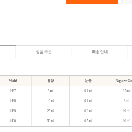
Model
용량
눈금
Negative Gr
4487
5 ml
0.1 ml
2.5 ml
4488
10 ml
0.1 ml
3 ml
4489
25 ml
0.2 ml
10 ml
4490
50 ml
0.5 ml
10 ml