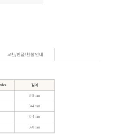
ades
길이
348 mm
344 mm
344 mm
370 mm