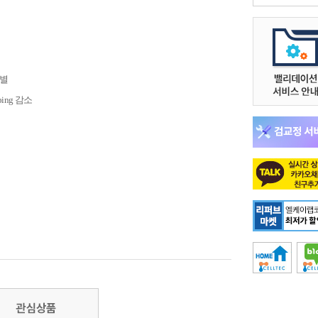
식별
ping 감소