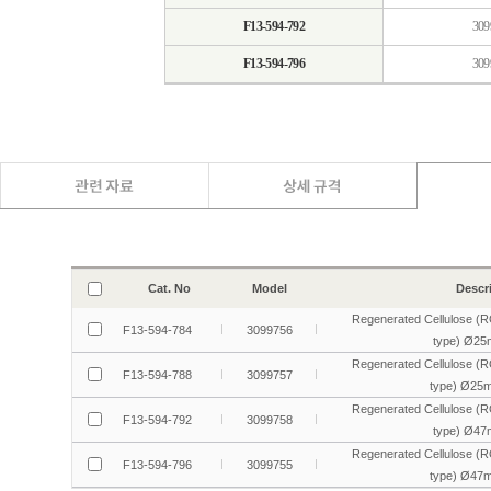
F13-594-792
309
F13-594-796
309