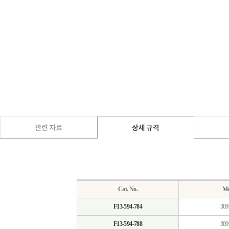
Cat. No.
Mo
F13-594-784
309
F13-594-788
309