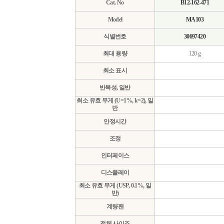
Cat. No
B12-162-471
Model
MA103
식별번호
30697420
최대 용량
120 g
최소 표시
반복성, 일반
최소 유효 무게 (U=1%, k=2), 일
반
안정시간
조정
인터페이스
디스플레이
최소 유효 무게 (USP, 0.1%, 일
반)
계량팬
전체 사이즈