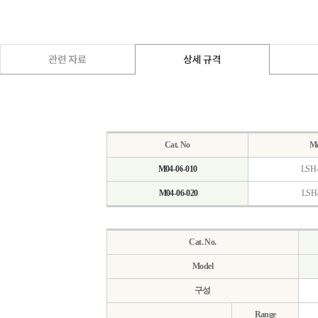
Cat. No
Mo
M04-06-010
LSH
M04-06-020
LSH
Cat. No.
Model
구성
Range