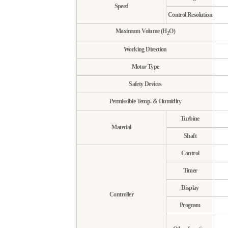
Speed
Control Resolution
Maximum Volume (H
O)
2
Working Direction
Motor Type
Safety Devices
Permissible Temp. & Humidity
Turbine
Material
Shaft
Control
Timer
Display
Controller
Program