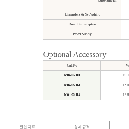
Other function
Dimensions & Net Weight
Power Consumption
Power Supply
Optional Accessory
Cat. No
Mo
M04-06-110
LSH
M04-06-114
LSH
M04-06-118
LSH