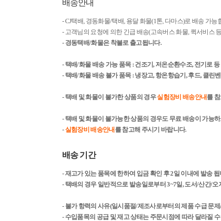
배송안내
- CJ택배, 경동화물/택배, 용달 화물(1톤, 다마스)로 배송 가능
- 고객님의 요청에 의한 긴급 배송(고속버스 화물, 퀵서비스
- 경동택배/화물은 착불로 출고됩니다.
- 택배/화물 배송 가능 품목 : 건조기, 저온순환수조, 전기로 
- 택배/화물 배송 불가 품목 : 냉장고, 항온항습기, 후드, 클
- 택배 및 화물이 불가한 상품의 경우
실험장비 배송안내
를 
- 택배 및 화물이 불가능한 상품의 경우도 무료 배송이 가능
-
실험장비 배송안내
를 참고해 주시기 바랍니다.
배송 기간
- 재고가 있는 품목에 한하여 입금 확인 후 2일 이내에 발송 됩니
- 택배의 경우 일반적으로 발송일로부터 3~7일, 도서/산간/오지
- 불가 항력의 사유(일시품절/제조사로부터의 제품 수급 문제
- 수입품목의 공급 및 재고 상태는 주문시점에 따라 달라질 수