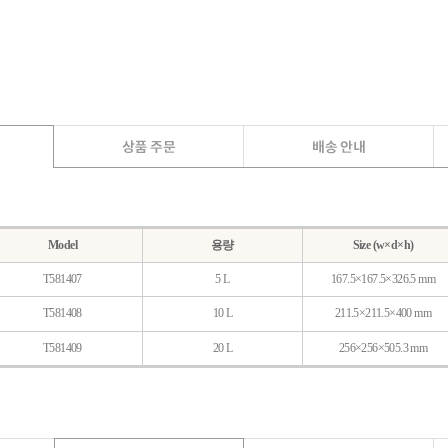
Model
용량
Size (w×d×h)
T581407
5 L
167.5×167.5×326.5 mm
T581408
10 L
211.5×211.5×400 mm
T581409
20 L
256×256×505.3 mm