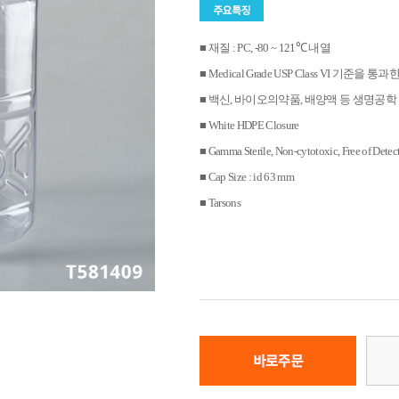
■ 재질 : PC, -80 ~ 121℃ 내열
■ Medical Grade USP Class VI 기준을 통
■ 백신, 바이오의약품, 배양액 등 생명공
■ White HDPE Closure
■ Gamma Sterile, Non-cytotoxic, Free of Detec
■ Cap Size : id 63 mm
■ Tarsons