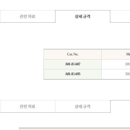
Cat. No.
Mo
A01-83-687
509
A01-83-695
509