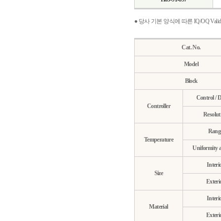
● 당사 기본 양식에 따른 IQ/OQ Val
Cat. No.
Model
Block
Control / D
Controller
Resolut
Rang
Temperature
Uniformity 
Interi
Size
Exteri
Interi
Material
Exteri