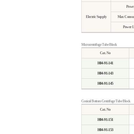
Powe
Electric Supply
Max Consu
Power L
Microcentrifuge Tube Block
Cat. No
H04-91-141
H04-91-143
H04-91-145
Conical Bottom Centrifuge Tube Block
Cat. No
H04-91-151
H04-91-153