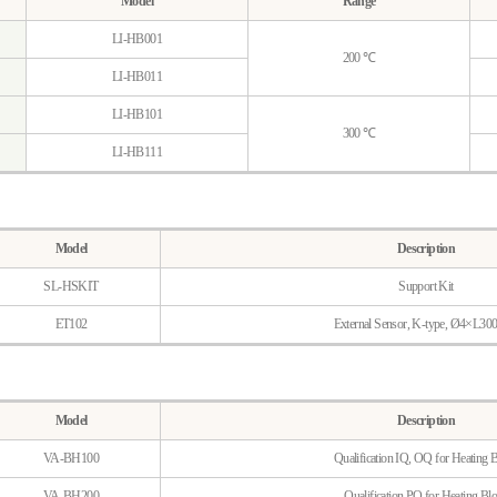
Model
Range
LI-HB001
200 ℃
LI-HB011
LI-HB101
300 ℃
LI-HB111
Model
Description
SL-HSKIT
Support Kit
ET102
External Sensor, K-type, Ø4×L3
Model
Description
VA-BH100
Qualification IQ, OQ for Heating 
VA-BH200
Qualification PQ for Heating Bl