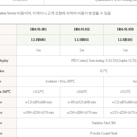
idation Service 비용이며, 지역이나 고객 요청에 의하여 비용이 변경될 수 있음
H04-91-001
H04-91-011
H04-91-030
LI-HB001
LI-HB011
LI-HB101
1ea
2ea
1ea
isplay
PID Control, Auto-tuning / GLCD (Graphic LCD)
ion
0.1℃
e
Ambient +10 to 200℃
Amb
at 100℃
±0.52℃
±0.66℃
±0.52℃
or
w121xd91xh60 mm
w181xd121xh60 mm
w121xd91xh60 m
or
w190×d230×h170 mm
w250×d280×h170 mm
w235×d250×h170 
or
Stainless Steel 304
or
Powder Coated Steel