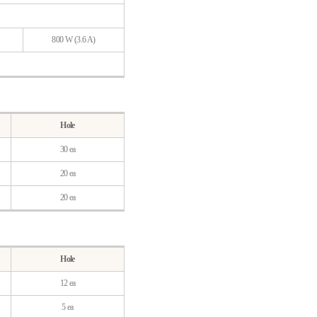
800 W (3.6 A)
Hole
30 ea
20 ea
20 ea
Hole
12 ea
5 ea