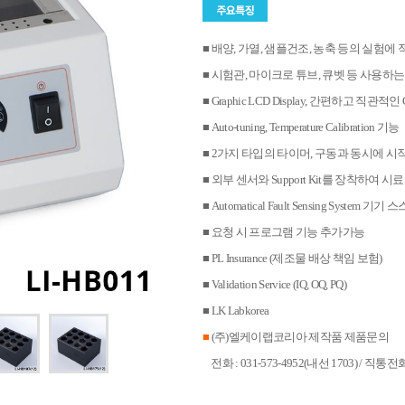
■ 배양, 가열, 샘플건조, 농축 등의 실험에 
■ 시험관, 마이크로 튜브, 큐벳 등 사용하는
■ Graphic LCD Display, 간편하고 직관적인 C
■ Auto-tuning, Temperature Calibration 기능
■ 2가지 타입의 타이머, 구동과 동시에 시작
■ 외부 센서와 Support Kit를 장착하여
■ Automatical Fault Sensing Syste
■ 요청 시 프로그램 기능 추가가능
■ PL Insurance (제조물 배상 책임 보험)
■ Validation Service (IQ, OQ, PQ)
■ LK Labkorea
■
(주)엘케이랩코리아 제작품 제품문의
전화 : 031-573-4952(내선 1703) / 직통전화 : 