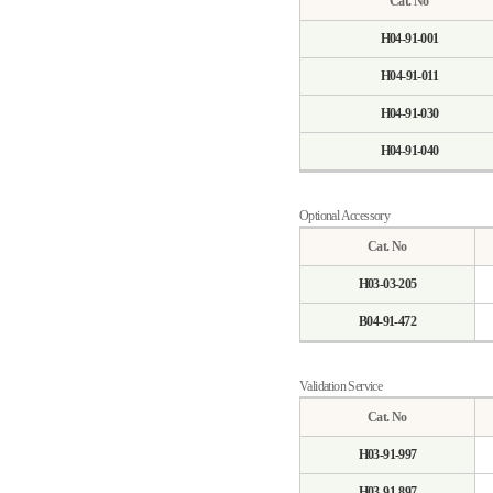
Cat. No
H04-91-001
H04-91-011
H04-91-030
H04-91-040
Optional Accessory
Cat. No
H03-03-205
B04-91-472
Validation Service
Cat. No
H03-91-997
H03-91-897