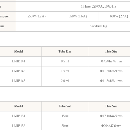
r
1 Phase, 220VAC, 50/60 Hz
mption
250 W (1.2 A)
350 W (1.6 A)
600 W (2.7 A)
ine
Standard Plug
Model
Tube Dia.
Hole Size
LI-HB141
0.5 ml
Φ7.9×h27.6 mm
LI-HB143
1.5 ml
Φ11.5×h36.9 mm
LI-HB145
2.0 ml
Φ11.5×h38.1 mm
Model
Tube Vol.
Hole Size
LI-HB151
15 ml
Φ17.1×h44.5 mm
LI-HB153
50 ml
Φ29×h47.6 mm