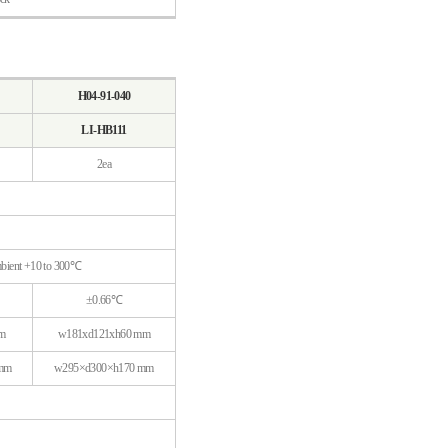
H04-91-040
LI-HB111
2ea
ient +10 to 300℃
±0.66℃
m
w181xd121xh60 mm
mm
w295×d300×h170 mm