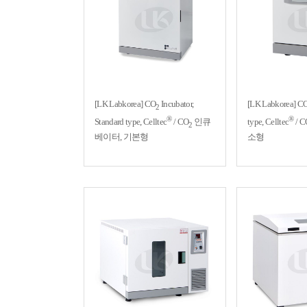
[LK Labkorea] CO
Incubator,
[LK Labkorea] C
2
®
®
Standard type, Celltec
/ CO
인큐
type, Celltec
/ C
2
베이터, 기본형
소형