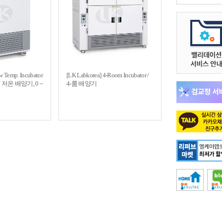
w Temp. Incubator
[LK Labkorea] 4-Room Incubator /
or / 저온 배양기, 0 ~
4-룸 배양기