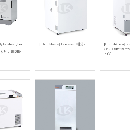
O
Incubator, Small
[LK Labkorea] Incubator / 배양기
[LK Labkorea] Lo
2
/ B.O.D Incubat
O
인큐베이터,
2
70℃