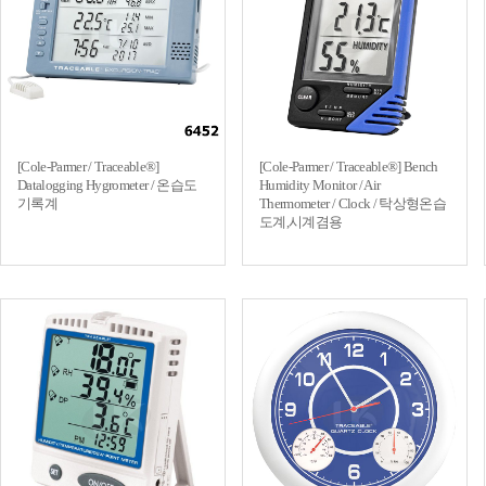
[Cole-Parmer / Traceable®]
[Cole-Parmer / Traceable®] Bench
Datalogging Hygrometer / 온습도
Humidity Monitor / Air
기록계
Thermometer / Clock / 탁상형온습
도계,시계겸용