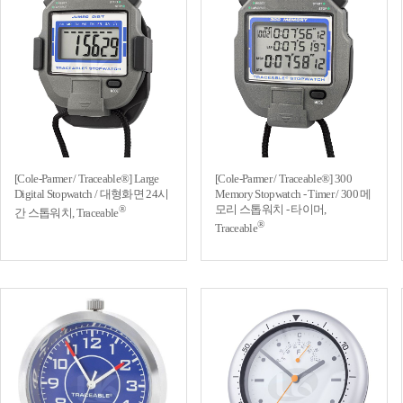
[Cole-Parmer / Traceable®] Large
[Cole-Parmer / Traceable®] 300
Digital Stopwatch / 대형화면 24시
Memory Stopwatch - Timer / 300 메
모리 스톱워치 - 타이머,
®
간 스톱워치, Traceable
®
Traceable