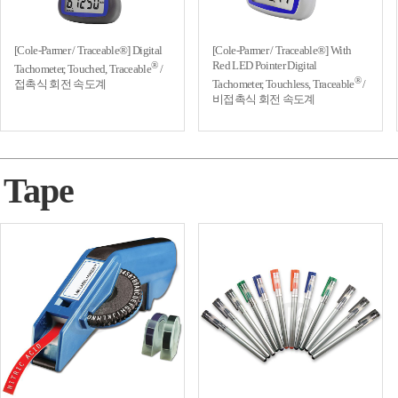
[Cole-Parmer / Traceable®] Digital
[Cole-Parmer / Traceable®] With
Red LED Pointer Digital
®
Tachometer, Touched, Traceable
/
®
접촉식 회전 속도계
Tachometer, Touchless, Traceable
/
비접촉식 회전 속도계
Tape