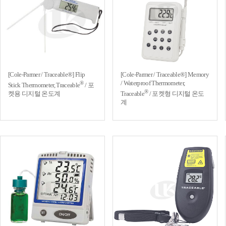
[Cole-Parmer / Traceable®] Flip
[Cole-Parmer / Traceable®] Memory
/ Waterproof Thermometer,
®
Stick Thermometer, Traceable
/ 포
®
켓용 디지털 온도계
Traceable
/ 포켓형 디지털 온도
계