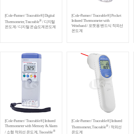
[Cole-Parmer / Traceable®] Digital
[Cole-Parmer / Traceable®] Pocket
Infrared Thermometer with
®
Thermometer, Traceable
/ 디지털
Wristband / 포켓용 밴드식 적외선
온도계 / 디지털 온습도계온도계
온도계
[Cole-Parmer / Traceable®] Infrared
[Cole-Parmer / Traceable®] Infrared
Thermometer with Memory & Alarm
®
Thermometer, Traceable
/ 적외선
®
/ 소형 적외선 온도계, Traceable
온도계