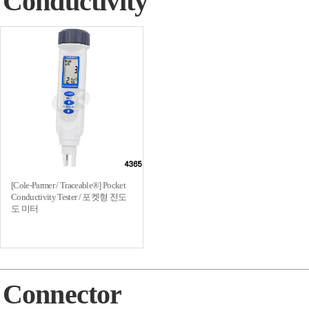
Conductivity
[Cole-Parmer / Traceable®] Pocket
Conductivity Tester / 포켓형 전도
도 미터
Connector