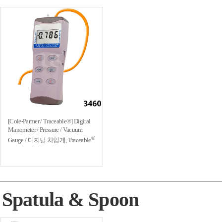
[Cole-Parmer / Traceable®] Digital
Manometer / Pressure / Vacuum
®
Gauge / 디지털 차압계, Traceable
Spatula & Spoon