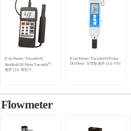
[Cole-Parmer / Traceable®]
[Cole-Parmer / Traceable®] Pocket
DO Meter / 포켓형 용존 산소 미터
®
Handheld DO Meter, Traceable
/
용존 산소 측정기
Flowmeter