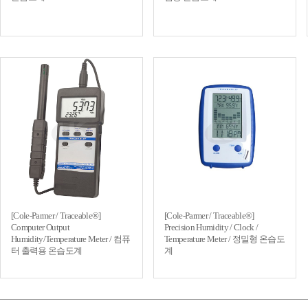
[Cole-Parmer / Traceable®]
[Cole-Parmer / Traceable®]
Computer Output
Precision Humidity / Clock /
Humidity/Temperature Meter / 컴퓨
Temperature Meter / 정밀형 온습도
터 출력용 온습도계
계