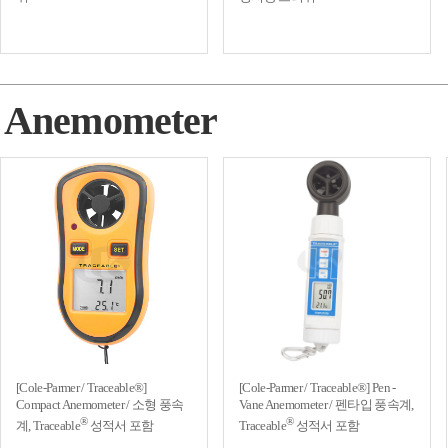
Anemometer
[Cole-Parmer / Traceable®]
[Cole-Parmer / Traceable®] Pen -
Compact Anemometer / 소형 풍속
Vane Anemometer / 펜타입 풍속계,
®
®
계, Traceable
성적서 포함
Traceable
성적서 포함