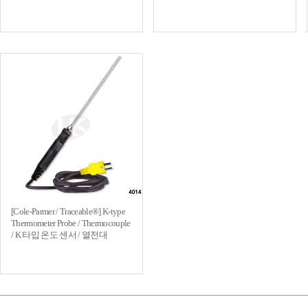
[Cole-Parmer / Traceable®] K-type
Thermometer Probe / Thermocouple
/ K 타입 온도 센서 / 열전대