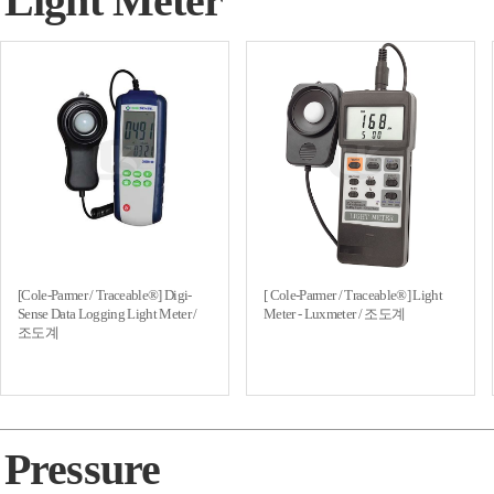
Light Meter
[Cole-Parmer / Traceable®] Digi-
[ Cole-Parmer / Traceable®] Light
Sense Data Logging Light Meter /
Meter - Luxmeter / 조도계
조도계
Pressure