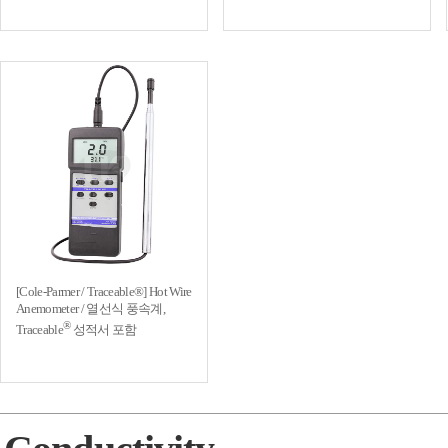
[Cole-Parmer / Traceable®] Hot Wire
Anemometer / 열선식 풍속계,
®
Traceable
성적서 포함