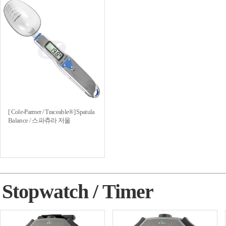
[ Cole-Parmer / Traceable®] Spatula
Balance / 스파츄라 저울
Stopwatch / Timer