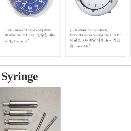
[Cole-Parmer / Traceable®] Water
[Cole-Parmer / Traceable®]
Resistant Mini Clock / 방수형 미니
Indoor/Outdoor Analog Dial Clock /
아날로그 다이알 시계, 실내외 겸
®
시계, Traceable
®
용, Traceable
Syringe