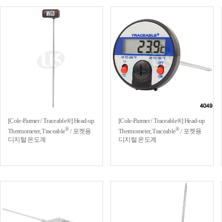
[Cole-Parmer / Traceable®] Head-up
[Cole-Parmer / Traceable®] Head-up
®
®
Thermometer, Traceable
/ 포켓용
Thermometer, Traceable
/ 포켓용
디지털 온도계
디지털 온도계