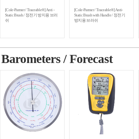
[Cole-Parmer / Traceable®] Anti -
[Cole-Parmer / Traceable®] Anti-
Static Brush / 정전기 방지용 브러
Static Brush with Handle / 정전기
쉬
방지용 브러쉬
Barometers / Forecast