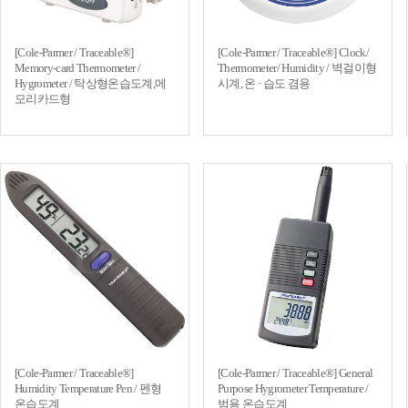
[Cole-Parmer / Traceable®]
[Cole-Parmer / Traceable®] Clock/
Memory-card Thermometer /
Thermometer/ Humidity / 벽걸이형
Hygrometer / 탁상형온습도계,메
시계, 온 · 습도 겸용
모리카드형
[Cole-Parmer / Traceable®]
[Cole-Parmer / Traceable®] General
Humidity Temperature Pen / 펜형
Purpose Hygrometer Temperature /
온습도계
범용 온습도계