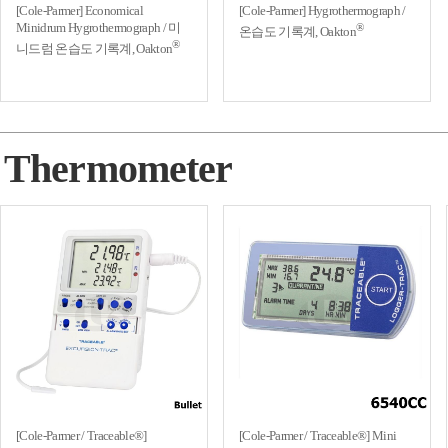
[Cole-Parmer] Economical
[Cole-Parmer] Hygrothermograph /
Minidrum Hygrothermograph / 미
®
온습도 기록계, Oakton
®
니드럼 온습도 기록계, Oakton
Thermometer
[Cole-Parmer / Traceable®]
[Cole-Parmer / Traceable®] Mini