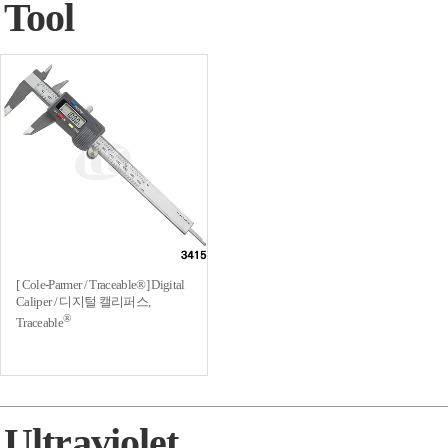
Tool
[ Cole-Parmer / Traceable®] Digital
Caliper / 디지털 캘리퍼스,
®
Traceable
Ultraviolet