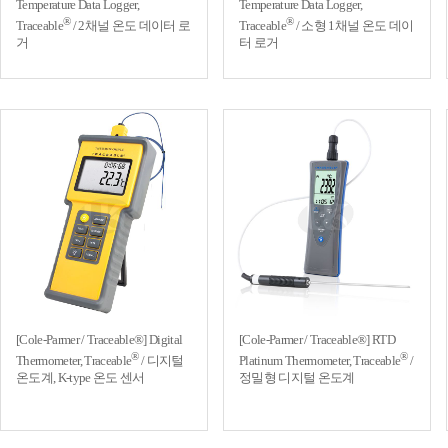
Temperature Data Logger,
Temperature Data Logger,
®
®
Traceable
/ 2채널 온도 데이터 로
Traceable
/ 소형 1채널 온도 데이
거
터 로거
[Cole-Parmer / Traceable®] Digital
[Cole-Parmer / Traceable®] RTD
®
®
Thermometer, Traceable
/ 디지털
Platinum Thermometer, Traceable
/
온도계, K-type 온도 센서
정밀형 디지털 온도계