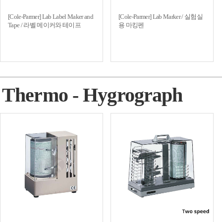
[Cole-Parmer] Lab Label Maker and
[Cole-Parmer] Lab Marker / 실험실
Tape / 라벨 메이커와 테이프
용 마킹펜
Thermo - Hygrograph