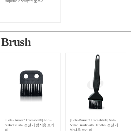
Adjustable Sprayer / 분무기
Brush
[Cole-Parmer / Traceable®] Anti -
[Cole-Parmer / Traceable®] Anti-
Static Brush / 정전기 방지용 브러
Static Brush with Handle / 정전기
쉬
방지용 브러쉬