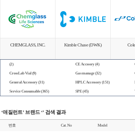
CHEMGLASS, INC.
Kimble Chase (DWK)
Col
(2)
CE Accssory (4)
CrossLab Vial (9)
Gas manage (32)
General Accessory (31)
HPLC Accessory (151)
Service Consumable (365)
SPE (45)
‘애질런트’ 브랜드 ‘’ 검색 결과
번호
Cat. No
Model