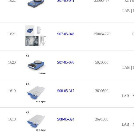
1622
S07-05-041
25006477
RCT ba
LAB｜Mix
1621
S07-05-046
25006477P
R
1620
S07-05-076
5020000
LAB｜Mix
1619
S08-05-317
3690500
LAB｜Mix
1618
S08-05-324
3691000
LAB｜Mix