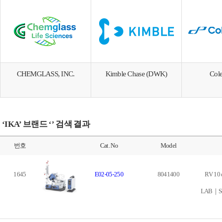
CHEMGLASS, INC.
Kimble Chase (DWK)
Col
‘IKA’ 브랜드 ‘’ 검색 결과
번호
Cat. No
Model
1645
E02-05-250
8041400
RV 10 
LAB｜Sep