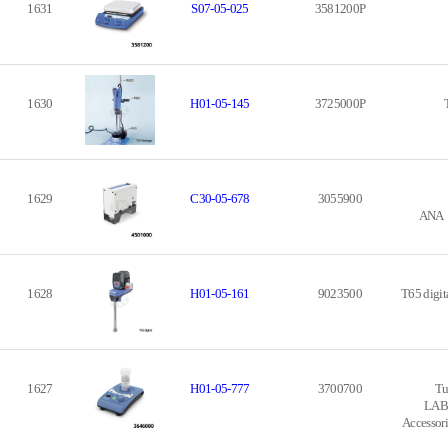
1631
S07-05-025
3581200P
1630
H01-05-145
3725000P
1629
C30-05-678
3055900
ANA｜A
1628
H01-05-161
9023500
T65 digi
1627
H01-05-777
3700700
Tu
LAB
Accessori