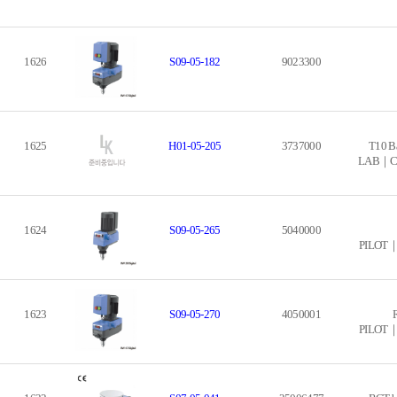
1626
S09-05-182
9023300
1625
H01-05-205
3737000
T10 B
LAB｜Cru
1624
S09-05-265
5040000
PILOT｜M
1623
S09-05-270
4050001
PILOT｜M