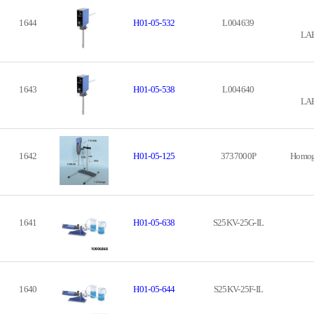
1644
H01-05-532
L004639
LAB
1643
H01-05-538
L004640
LAB
1642
H01-05-125
3737000P
Homoge
1641
H01-05-638
S25KV-25G-IL
1640
H01-05-644
S25KV-25F-IL